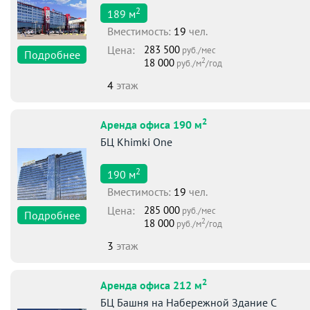
2
189
м
Вместимоcть:
19
чел.
Цена:
283 500
руб./мес
Подробнее
2
18 000
руб./м
/год
4
этаж
2
Аренда офиса 190 м
БЦ Khimki One
2
190
м
Вместимоcть:
19
чел.
Цена:
285 000
руб./мес
Подробнее
2
18 000
руб./м
/год
3
этаж
2
Аренда офиса 212 м
БЦ Башня на Набережной Здание С