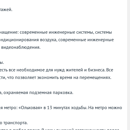
тажей.
снащение: cовременные инженерные системы, системы
кондиционирования воздуха, современные инженерные
 и видеонаблюдения.
ы.
есть все необходимое для нужд жителей и бизнеса. Все
ти, что позволяет экономить время на перемещениях.
, охраняемая подземная парковка.
я метро: «Ольховая» в 13 минутах ходьбы. На метро можно
о транспорта.
нтра в любое время. В часы высокой загруженности дорог