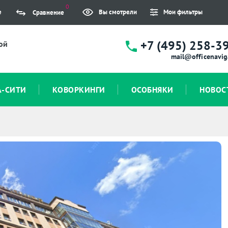
0
е
Вы смотрели
Мои фильтры
Сравнение
+7 (495) 258-3
ой
mail@officenavig
А-СИТИ
КОВОРКИНГИ
ОСОБНЯКИ
НОВОС