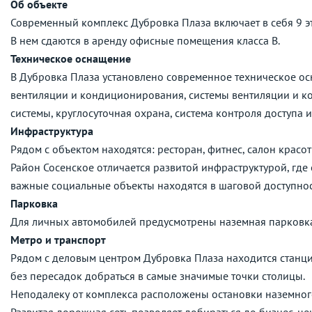
Об объекте
Современный комплекс Дубровка Плаза включает в себя 9 э
В нем сдаются в аренду офисные помещения класса B.
Техническое оснащение
В Дубровка Плаза установлено современное техническое о
вентиляции и кондиционирования, системы вентиляции и 
системы, круглосуточная охрана, система контроля доступа
Инфраструктура
Рядом с объектом находятся: ресторан, фитнес, салон красот
Район Сосенское отличается развитой инфраструктурой, где 
важные социальные объекты находятся в шаговой доступнос
Парковка
Для личных автомобилей предусмотрены наземная парковка
Метро и транспорт
Рядом с деловым центром Дубровка Плаза находится станци
без пересадок добраться в самые значимые точки столицы.
Неподалеку от комплекса расположены остановки наземног
Развитая дорожная сеть позволяет добираться до бизнес-це