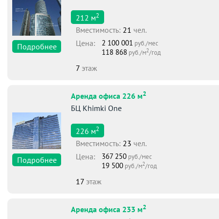
2
212
м
Вместимоcть:
21
чел.
Цена:
2 100 001
руб./мес
Подробнее
2
118 868
руб./м
/год
7
этаж
2
Аренда офиса 226 м
БЦ Khimki One
2
226
м
Вместимоcть:
23
чел.
Цена:
367 250
руб./мес
Подробнее
2
19 500
руб./м
/год
17
этаж
2
Аренда офиса 233 м