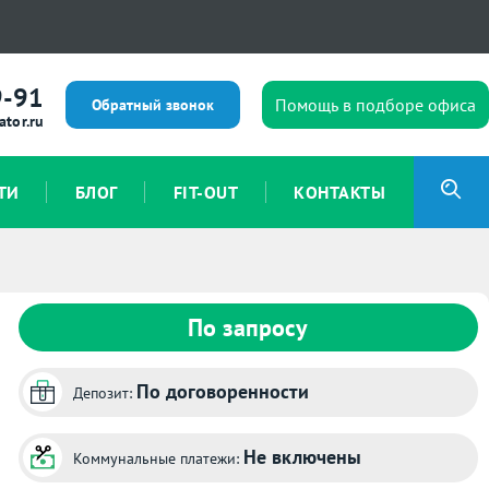
9-91
Помощь в подборе офиса
Обратный звонок
ator.ru
ТИ
БЛОГ
FIT-OUT
КОНТАКТЫ
По запросу
По договоренности
Депозит:
Не включены
Коммунальные платежи: