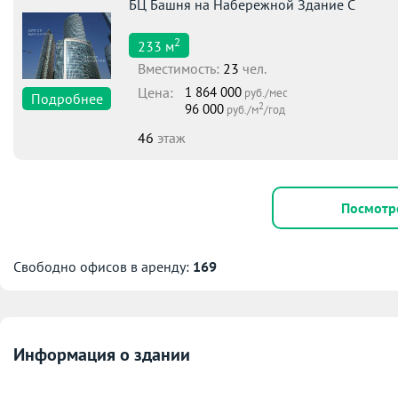
БЦ Башня на Набережной Здание С
2
233
м
Вместимоcть:
23
чел.
Цена:
1 864 000
руб./мес
Подробнее
2
96 000
руб./м
/год
46
этаж
Посмотр
Свободно офисов в аренду:
169
Информация о здании