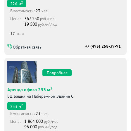
2
226
м
Вместимоcть:
23
чел.
367 250
Цена:
руб./мес
2
19 500
руб./м
/год
17
этаж
+7 (495) 258-39-91
Обратная связь
Подробнее
2
Аренда офиса 233 м
БЦ Башня на Набережной Здание С
2
233
м
Вместимоcть:
23
чел.
1 864 000
Цена:
руб./мес
2
96 000
руб./м
/год