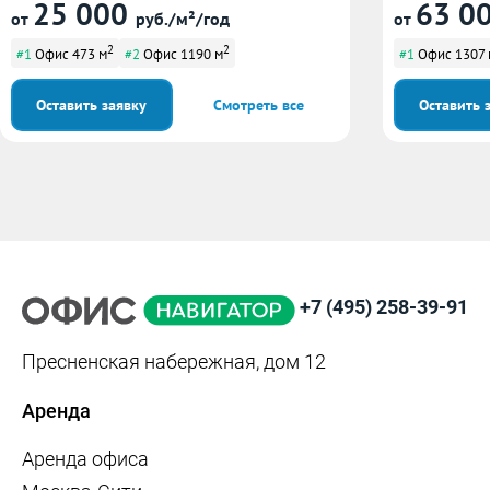
25 000
63 0
от
руб./м²/год
от
2
2
#1
Офис 473 м
#2
Офис 1190 м
#1
Офис 1307 
Оставить заявку
Смотреть все
Оставить 
+7 (495) 258-39-91
Пресненская набережная, дом 12
Аренда
Аренда офиса