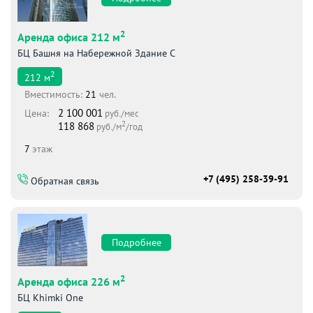
2
Аренда офиса 212 м
БЦ Башня на Набережной Здание С
2
212
м
Вместимоcть:
21
чел.
2 100 001
Цена:
руб./мес
2
118 868
руб./м
/год
7
этаж
+7 (495) 258-39-91
Обратная связь
Подробнее
2
Аренда офиса 226 м
БЦ Khimki One