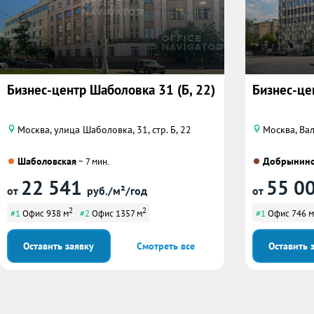
Бизнес-центр Шаболовка 31 (Б, 22)
Бизнес-цен
Москва, улица Шаболовка, 31, стр. Б, 22
Москва, Ва
Шаболовская
Добрынинс
~ 7 мин.
22 541
55 0
от
руб./м²/год
от
2
2
#1
Офис 938 м
#2
Офис 1357 м
#1
Офис 746 м
Оставить заявку
Смотреть все
Оставить 