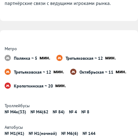
партнёрские связи с ведущими игроками рынка.
Метро
Полянка ~ 5
Третьяковская ~ 12
Третьяковская ~ 12
Октябрьская ~ 11
Кропоткинская ~ 20
Троллейбусы
№ М4к(33)
№ M4(62
№ 84)
№ 4
№ 8
Автобусы
№ M1(H1)
№ H1(ночной)
№ M6(6)
№ 144