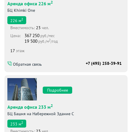
2
Аренда офиса 226 м
БЦ Khimki One
2
226
м
Вместимоcть:
23
чел.
367 250
Цена:
руб./мес
2
19 500
руб./м
/год
17
этаж
+7 (495) 258-39-91
Обратная связь
Подробнее
2
Аренда офиса 233 м
БЦ Башня на Набережной Здание С
2
233
м
Вместимоcть:
23
чел.