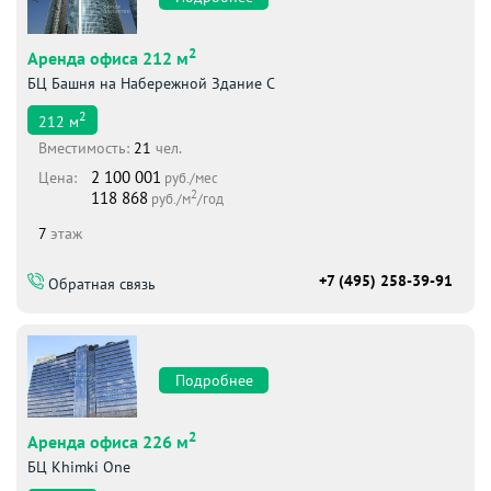
2
Аренда офиса 212 м
БЦ Башня на Набережной Здание С
2
212
м
Вместимоcть:
21
чел.
2 100 001
Цена:
руб./мес
2
118 868
руб./м
/год
7
этаж
+7 (495) 258-39-91
Обратная связь
Подробнее
2
Аренда офиса 226 м
БЦ Khimki One