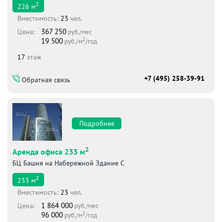
2
226
м
Вместимоcть:
23
чел.
367 250
Цена:
руб./мес
2
19 500
руб./м
/год
17
этаж
+7 (495) 258-39-91
Обратная связь
Подробнее
2
Аренда офиса 233 м
БЦ Башня на Набережной Здание С
2
233
м
Вместимоcть:
23
чел.
1 864 000
Цена:
руб./мес
2
96 000
руб./м
/год