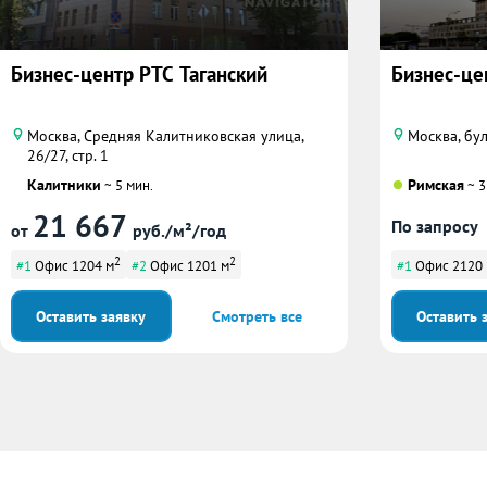
Бизнес-центр РТС Таганский
Бизнес-це
Москва, Средняя Калитниковская улица,
Москва, бул
26/27, стр. 1
Калитники
Римская
~ 5 мин.
~ 3
21 667
По запросу
от
руб./м²/год
2
2
#1
Офис 1204 м
#2
Офис 1201 м
#1
Офис 2120
Оставить заявку
Смотреть все
Оставить 