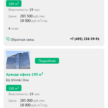
2
189
м
Вместимоcть:
19
чел.
283 500
Цена:
руб./мес
2
18 000
руб./м
/год
4
этаж
+7 (495) 258-39-91
Обратная связь
Подробнее
2
Аренда офиса 190 м
БЦ Khimki One
2
190
м
Вместимоcть:
19
чел.
285 000
Цена:
руб./мес
2
18 000
руб./м
/год