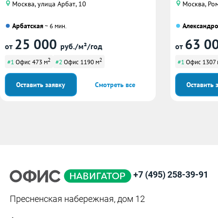
Москва, улица Арбат, 10
Москва, Ром
Арбатская
Александро
~ 6 мин.
25 000
63 0
от
руб./м²/год
от
2
2
#1
Офис 473 м
#2
Офис 1190 м
#1
Офис 1307 
Оставить заявку
Смотреть все
Оставить 
+7 (495) 258-39-91
Пресненская набережная, дом 12