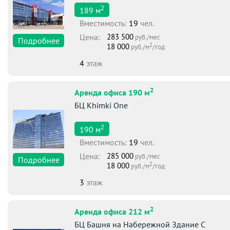
2
189
м
Вместимоcть:
19
чел.
Цена:
283 500
руб./мес
Подробнее
2
18 000
руб./м
/год
4
этаж
2
Аренда офиса 190 м
БЦ Khimki One
2
190
м
Вместимоcть:
19
чел.
Цена:
285 000
руб./мес
Подробнее
2
18 000
руб./м
/год
3
этаж
2
Аренда офиса 212 м
БЦ Башня на Набережной Здание С