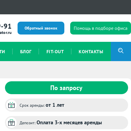
9-91
Помощь в подборе офиса
Обратный звонок
ator.ru
ТИ
БЛОГ
FIT-OUT
КОНТАКТЫ
По запросу
от 1 лет
Срок аренды:
Оплата 3-х месяцев аренды
Депозит: