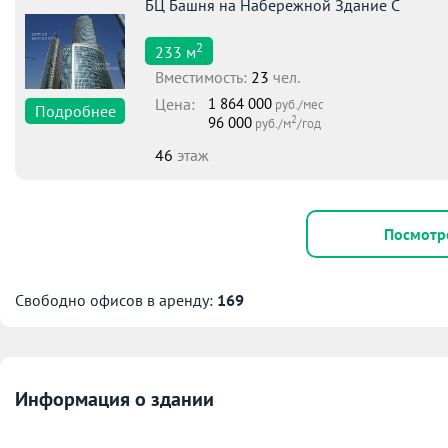
БЦ Башня на Набережной Здание С
2
233
м
Вместимоcть:
23
чел.
Цена:
1 864 000
руб./мес
Подробнее
2
96 000
руб./м
/год
46
этаж
Посмотр
Свободно офисов в аренду:
169
Информация о здании