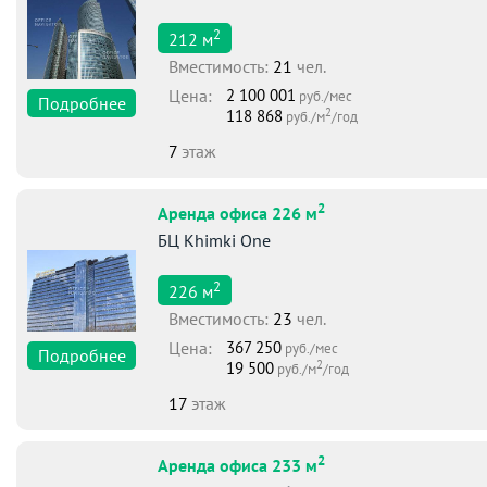
2
212
м
Вместимоcть:
21
чел.
Цена:
2 100 001
руб./мес
Подробнее
2
118 868
руб./м
/год
7
этаж
2
Аренда офиса 226 м
БЦ Khimki One
2
226
м
Вместимоcть:
23
чел.
Цена:
367 250
руб./мес
Подробнее
2
19 500
руб./м
/год
17
этаж
2
Аренда офиса 233 м