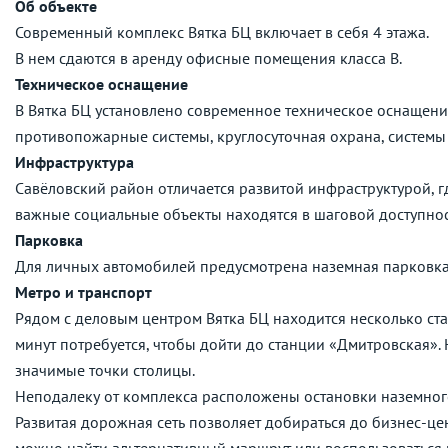
Об объекте
Современный комплекс Вятка БЦ включает в себя 4 этажа.
В нем сдаются в аренду офисные помещения класса B.
Техническое оснащение
В Вятка БЦ установлено современное техническое оснащени
противопожарные системы, круглосуточная охрана, системы
Инфраструктура
Савёловский район отличается развитой инфраструктурой, гд
важные социальные объекты находятся в шаговой доступнос
Парковка
Для личных автомобилей предусмотрена наземная парковка
Метро и транспорт
Рядом с деловым центром Вятка БЦ находится несколько ста
минут потребуется, чтобы дойти до станции «Дмитровская».
значимые точки столицы.
Неподалеку от комплекса расположены остановки наземног
Развитая дорожная сеть позволяет добираться до бизнес-це
можно найти альтернативный маршрут или воспользоваться