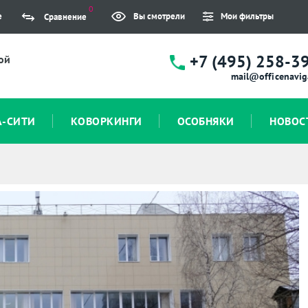
0
е
Вы смотрели
Мои фильтры
Сравнение
+7 (495) 258-3
ой
mail@officenavig
А-СИТИ
КОВОРКИНГИ
ОСОБНЯКИ
НОВОС