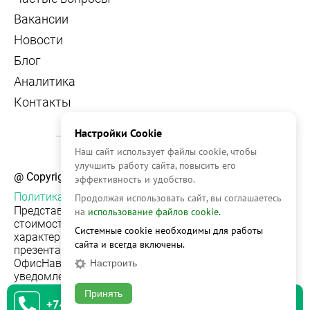
Вакансии
Новости
Блог
Аналитика
Контакты
Настройки Cookie
Наш сайт использует файлы cookie, чтобы
улучшить работу сайта, повысить его
@ Copyright, 2026 OFFICE NAVIGATOR
эффективность и удобство.
Политика конфиденциальности
Продолжая использовать сайт, вы соглашаетесь
Представленная на сайте информация, в т.ч.
на
использование файлов cookie.
стоимости объектов, носит информационный
Системные cookie необходимы для работы
характер и не является публичной офертой. Условия
сайта и всегда включены.
презентации объекта недвижимости на сервисе
ОфисНавигатор могут быть изменены без
Настроить
уведомления.
Принять
+74951542930