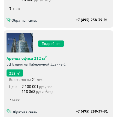
18 000
руб./м
/год
3
этаж
+7 (495) 258-39-91
Обратная связь
Подробнее
2
Аренда офиса 212 м
БЦ Башня на Набережной Здание С
2
212
м
Вместимоcть:
21
чел.
2 100 001
Цена:
руб./мес
2
118 868
руб./м
/год
7
этаж
+7 (495) 258-39-91
Обратная связь