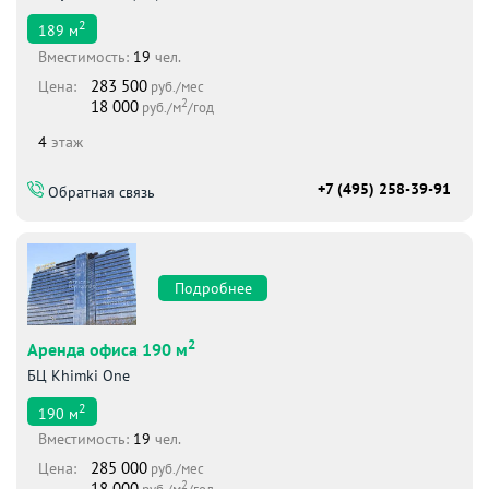
2
189
м
Вместимоcть:
19
чел.
283 500
Цена:
руб./мес
2
18 000
руб./м
/год
4
этаж
+7 (495) 258-39-91
Обратная связь
Подробнее
2
Аренда офиса 190 м
БЦ Khimki One
2
190
м
Вместимоcть:
19
чел.
285 000
Цена:
руб./мес
2