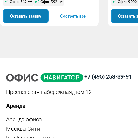
2
2
#1
Офис 362 м
#2
Офис 392 м
#1
Офис 9500
Оставить заявку
Смотреть все
Оставить 
+7 (495) 258-39-91
Пресненская набережная, дом 12
Аренда
Аренда офиса
Москва-Сити
Все бизнес-центры