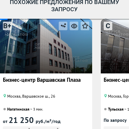
ПОХОЖИЕ ПРЕДЛОЖЕНИЯ ПО ВАШЕМУ
ЗАПРОСУ
B+
C
Бизнес-центр Варшавская Плаза
Бизнес-цен
Москва, Варшавское ш., 26
Москва, Гор
Нагатинская
Тульская
~ 3 мин.
~ 1
21 250
По запросу
от
руб./м²/год