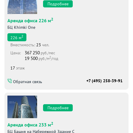
Подробнее
2
Аренда офиса 226 м
БЦ Khimki One
2
226
м
Вместимоcть:
23
чел.
367 250
Цена:
руб./мес
2
19 500
руб./м
/год
17
этаж
+7 (495) 258-39-91
Обратная связь
Подробнее
2
Аренда офиса 233 м
БЦ Башня на Набережной Здание С