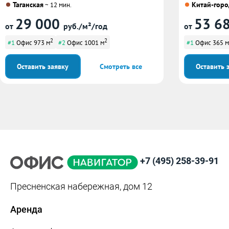
Таганская
Китай-горо
~ 12 мин.
29 000
53 6
от
руб./м²/год
от
2
2
#1
Офис 973 м
#2
Офис 1001 м
#1
Офис 365 м
Оставить заявку
Смотреть все
Оставить 
+7 (495) 258-39-91
Пресненская набережная, дом 12
Аренда