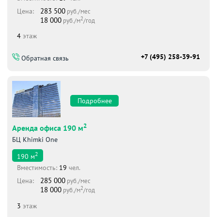
283 500
Цена:
руб./мес
2
18 000
руб./м
/год
4
этаж
+7 (495) 258-39-91
Обратная связь
Подробнее
2
Аренда офиса 190 м
БЦ Khimki One
2
190
м
Вместимоcть:
19
чел.
285 000
Цена:
руб./мес
2
18 000
руб./м
/год
3
этаж