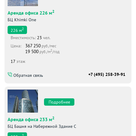
2
Аренда офиса 226 м
БЦ Khimki One
2
226
м
Вместимоcть:
23
чел.
367 250
Цена:
руб./мес
2
19 500
руб./м
/год
17
этаж
+7 (495) 258-39-91
Обратная связь
Подробнее
2
Аренда офиса 233 м
БЦ Башня на Набережной Здание С
2