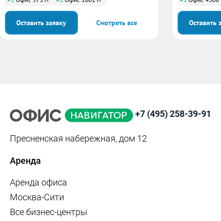
#1
Офис 973 м
#2
Офис 1001 м
#1
Офис 4308
Оставить заявку
Смотреть все
Оставить 
+7 (495) 258-39-91
Пресненская набережная, дом 12
Аренда
Аренда офиса
Москва-Сити
Все бизнес-центры