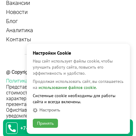
Вакансии
Новости
Блог
Аналитика
Контакты
Настройки Cookie
Наш сайт использует файлы cookie, чтобы
улучшить работу сайта, повысить его
@ Copyright, 2026 OFFICE NAVIGATOR
эффективность и удобство.
Политика конфиденциальности
Продолжая использовать сайт, вы соглашаетесь
Представленная на сайте информация, в т.ч.
на
использование файлов cookie.
стоимости объектов, носит информационный
Системные cookie необходимы для работы
характер и не является публичной офертой. Условия
сайта и всегда включены.
презентации объекта недвижимости на сервисе
ОфисНавигатор могут быть изменены без
Настроить
уведомления.
Принять
+74951542930