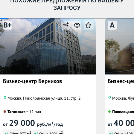
ПОХОЖИЕ ПРЕДЛОЖЕНИЯ ПО ВАШЕМУ
ЗАПРОСУ
B+
A
Бизнес-центр Берников
Бизнес-цен
Москва, Николоямская улица, 11, стр. 2
Москва, Жу
Таганская
Павелецкая
~ 12 мин.
29 000
40 0
от
руб./м²/год
от
2
2