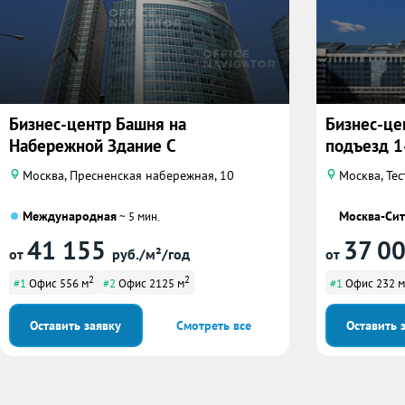
Бизнес-центр Башня на
Бизнес-це
Набережной Здание С
подъезд 1
Москва, Пресненская набережная, 10
Москва, Тес
Международная
Москва-Си
~ 5 мин.
41 155
37 0
от
руб./м²/год
от
2
2
#1
Офис 556 м
#2
Офис 2125 м
#1
Офис 232 м
Оставить заявку
Смотреть все
Оставить 