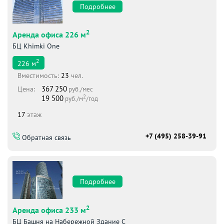
Подробнее
2
Аренда офиса 226 м
БЦ Khimki One
2
226
м
Вместимоcть:
23
чел.
367 250
Цена:
руб./мес
2
19 500
руб./м
/год
17
этаж
+7 (495) 258-39-91
Обратная связь
Подробнее
2
Аренда офиса 233 м
БЦ Башня на Набережной Здание С