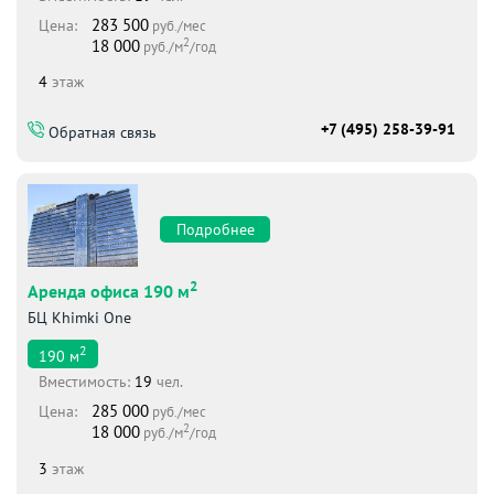
283 500
Цена:
руб./мес
2
18 000
руб./м
/год
4
этаж
+7 (495) 258-39-91
Обратная связь
Подробнее
2
Аренда офиса 190 м
БЦ Khimki One
2
190
м
Вместимоcть:
19
чел.
285 000
Цена:
руб./мес
2
18 000
руб./м
/год
3
этаж