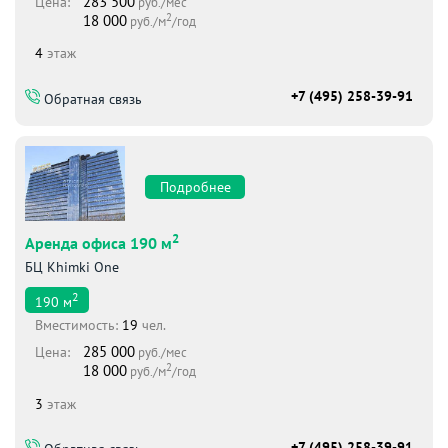
283 500
Цена:
руб./мес
2
18 000
руб./м
/год
4
этаж
+7 (495) 258-39-91
Обратная связь
Подробнее
2
Аренда офиса 190 м
БЦ Khimki One
2
190
м
Вместимоcть:
19
чел.
285 000
Цена:
руб./мес
2
18 000
руб./м
/год
3
этаж
+7 (495) 258-39-91