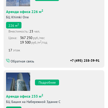
2
Аренда офиса 226 м
БЦ Khimki One
2
226
м
Вместимоcть:
23
чел.
367 250
Цена:
руб./мес
2
19 500
руб./м
/год
17
этаж
+7 (495) 258-39-91
Обратная связь
Подробнее
2
Аренда офиса 233 м
БЦ Башня на Набережной Здание С