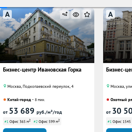
A
A
Бизнес-центр Ивановская Горка
Бизнес-це
Москва, Подкопаевский переулок, 4
Москва, ул
Китай-город
Охотный р
~ 8 мин.
53 689
30 5
от
руб./м²/год
от
2
2
#1
Офис 365 м
#2
Офис 599 м
#1
Офис 1545