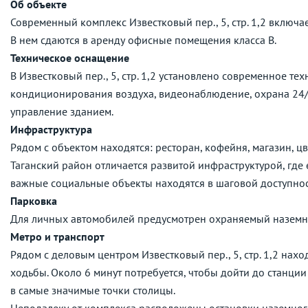
Об объекте
Современный комплекс Известковый пер., 5, стр. 1,2 включае
В нем сдаются в аренду офисные помещения класса B.
Техническое оснащение
В Известковый пер., 5, стр. 1,2 установлено современное т
кондиционирования воздуха, видеонаблюдение, охрана 24/7
управление зданием.
Инфраструктура
Рядом с объектом находятся: ресторан, кофейня, магазин, цв
Таганский район отличается развитой инфраструктурой, где 
важные социальные объекты находятся в шаговой доступнос
Парковка
Для личных автомобилей предусмотрен охраняемый наземн
Метро и транспорт
Рядом с деловым центром Известковый пер., 5, стр. 1,2 нахо
ходьбы. Около 6 минут потребуется, чтобы дойти до станци
в самые значимые точки столицы.
Неподалеку от комплекса расположены остановки наземног