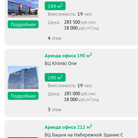
2
189
м
Вместимоcть:
19
чел.
Цена:
283 500
руб./мес
Подробнее
2
18 000
руб./м
/год
4
этаж
2
Аренда офиса 190 м
БЦ Khimki One
2
190
м
Вместимоcть:
19
чел.
Цена:
285 000
руб./мес
Подробнее
2
18 000
руб./м
/год
3
этаж
2
Аренда офиса 212 м
БЦ Башня на Набережной Здание С