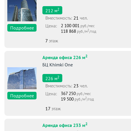
2
212
м
Вместимоcть:
21
чел.
Цена:
2 100 001
руб./мес
Подробнее
2
118 868
руб./м
/год
7
этаж
2
Аренда офиса 226 м
БЦ Khimki One
2
226
м
Вместимоcть:
23
чел.
Цена:
367 250
руб./мес
Подробнее
2
19 500
руб./м
/год
17
этаж
2
Аренда офиса 233 м