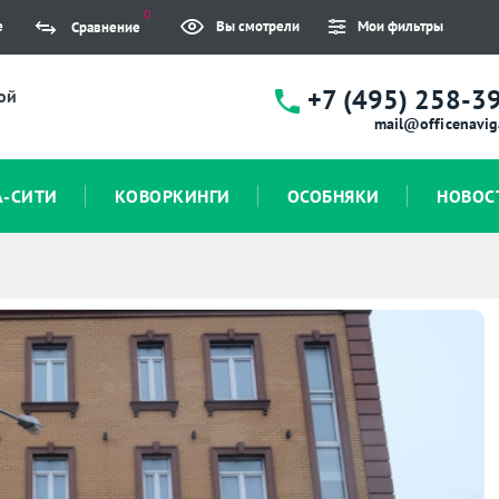
0
е
Вы смотрели
Мои фильтры
Сравнение
+7 (495) 258-3
ой
mail@officenavig
А-СИТИ
КОВОРКИНГИ
ОСОБНЯКИ
НОВОС