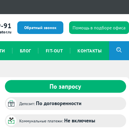
9-91
Помощь в подборе офиса
Обратный звонок
ator.ru
ТИ
БЛОГ
FIT-OUT
КОНТАКТЫ
По запросу
По договоренности
Депозит:
Не включены
Коммунальные платежи: