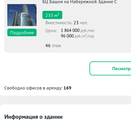
БЦ Башня на Набережной Здание С
2
233
м
Вместимоcть:
23
чел.
Цена:
1 864 000
руб./мес
Подробнее
2
96 000
руб./м
/год
46
этаж
Посмотр
Свободно офисов в аренду:
169
Информация о здании