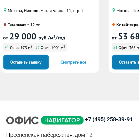
Москва, Николоямская улица, 11, стр. 2
Москва, По
Таганская
Китай-горо
~ 12 мин.
29 000
53 6
от
руб./м²/год
от
2
2
#1
Офис 973 м
#2
Офис 1001 м
#1
Офис 365 м
Оставить заявку
Смотреть все
Оставить 
+7 (495) 258-39-91
Пресненская набережная, дом 12