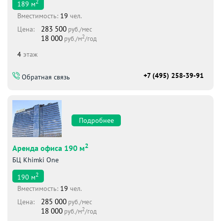
2
189
м
Вместимоcть:
19
чел.
283 500
Цена:
руб./мес
2
18 000
руб./м
/год
4
этаж
+7 (495) 258-39-91
Обратная связь
Подробнее
2
Аренда офиса 190 м
БЦ Khimki One
2
190
м
Вместимоcть:
19
чел.
285 000
Цена:
руб./мес
2
18 000
руб./м
/год