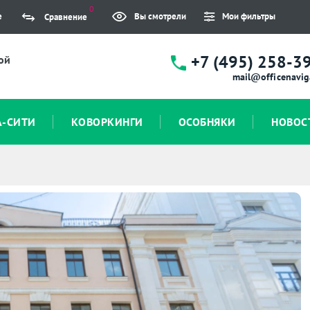
0
е
Вы смотрели
Мои фильтры
Сравнение
+7 (495) 258-3
ой
mail@officenavig
А-СИТИ
КОВОРКИНГИ
ОСОБНЯКИ
НОВОС