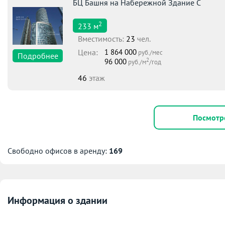
БЦ Башня на Набережной Здание С
2
233
м
Вместимоcть:
23
чел.
Цена:
1 864 000
руб./мес
Подробнее
2
96 000
руб./м
/год
46
этаж
Посмотр
Свободно офисов в аренду:
169
Информация о здании