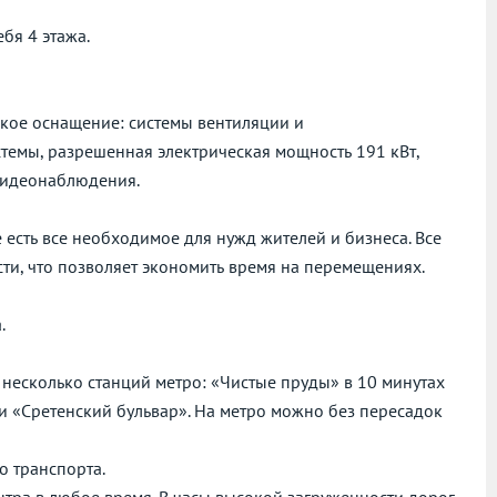
ебя 4 этажа.
еское оснащение: системы вентиляции и
емы, разрешенная электрическая мощность 191 кВт,
 видеонаблюдения.
 есть все необходимое для нужд жителей и бизнеса. Все
ти, что позволяет экономить время на перемещениях.
.
я несколько станций метро: «Чистые пруды» в 10 минутах
ии «Сретенский бульвар». На метро можно без пересадок
о транспорта.
нтра в любое время. В часы высокой загруженности дорог