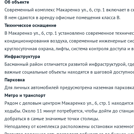
Об объекте
Современный комплекс Макаренко ул., 6, стр. 1 включает в с
В нем сдаются в аренду офисные помещения класса B.
Техническое оснащение
В Макаренко ул., 6, стр. 1 установлено современное технич
кондиционирования воздуха, современные инженерные сист
круглосуточная охрана, лифты, система контроля доступа и
Инфраструктура
Басманный район отличается развитой инфраструктурой, где
важные социальные объекты находятся в шаговой доступнос
Парковка
Для личных автомобилей предусмотрена наземная парковка
Метро и транспорт
Рядом с деловым центром Макаренко ул., 6, стр. 1 находитс
ходьбы. Около 11 минут потребуется, чтобы дойти до станц
добраться в самые значимые точки столицы.
Неподалеку от комплекса расположены остановки наземног
Развитая дорожная сеть позволяет добираться до бизнес-це