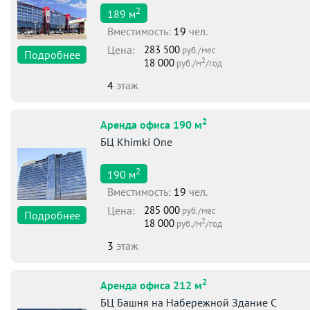
2
189
м
Вместимоcть:
19
чел.
Цена:
283 500
руб./мес
Подробнее
2
18 000
руб./м
/год
4
этаж
2
Аренда офиса 190 м
БЦ Khimki One
2
190
м
Вместимоcть:
19
чел.
Цена:
285 000
руб./мес
Подробнее
2
18 000
руб./м
/год
3
этаж
2
Аренда офиса 212 м
БЦ Башня на Набережной Здание С