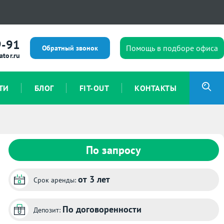
9-91
Помощь в подборе офиса
Обратный звонок
ator.ru
ТИ
БЛОГ
FIT-OUT
КОНТАКТЫ
По запросу
от 3 лет
Срок аренды:
По договоренности
Депозит: