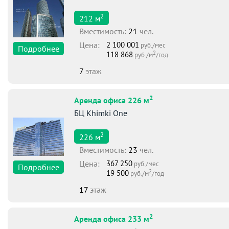
2
212
м
Вместимоcть:
21
чел.
Цена:
2 100 001
руб./мес
Подробнее
2
118 868
руб./м
/год
7
этаж
2
Аренда офиса 226 м
БЦ Khimki One
2
226
м
Вместимоcть:
23
чел.
Цена:
367 250
руб./мес
Подробнее
2
19 500
руб./м
/год
17
этаж
2
Аренда офиса 233 м